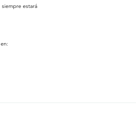
n siempre estará
 en: