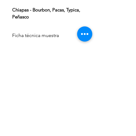
Chiapas - Bourbon, Pacas, Typica,
Peñasco
Ficha técnica muestra
Cooperativa :
Café Fundadores
SPR de RL
Numero de productores :
273.
Cosecha :
2025
Variedad :
Bourbon, Pacas, Typica,
Peñasco.
Altitud:
1600-1700m.
Región :
Chiapas
Proceso :
Lavado
Secado :
Patios-Malla.
SCA :
84
Contáctanos desde nuestro
Humedad :
formulario en línea